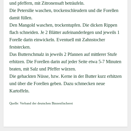
und pfeffern, mit Zitronensaft beträufeln.
Die Petersilie waschen, trockenschleudern und die Forellen
damit füllen.
Den Mangold waschen, trockentupfen. Die dicken Rippen
flach schneiden. Je 2 Blätter aufeinanderlegen und jeweils 1
Forelle darin einwickeln. Eventuell mit Zahnstocher
feststecken.
Das Butterschmalz in jeweils 2 Pfannen auf mittlerer Stufe
erhitzen. Die Forellen darin auf jeder Seite etwa 5-7 Minuten
braten, mit Salz und Pfeffer würzen.
Die gehackten Nüsse, bzw. Kerne in der Butter kurz erhitzen
und über die Forellen geben. Dazu schmecken neue
Kartoffeln.
Quelle: Verband der deutschen Binnenfischerei
Vorheriger Beitrag: Forelle in Weinmarinade
Nächster Beitra
Zurück
Weiter