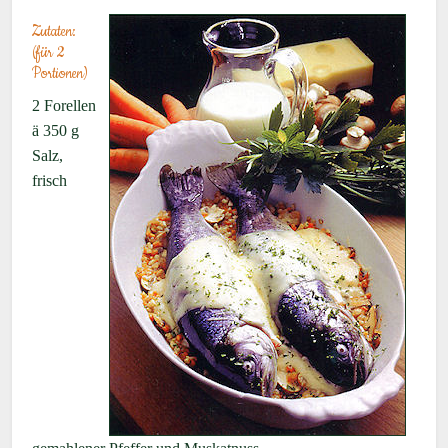
Zutaten:
(für 2
Portionen)
2 Forellen
ä 350 g
Salz,
frisch